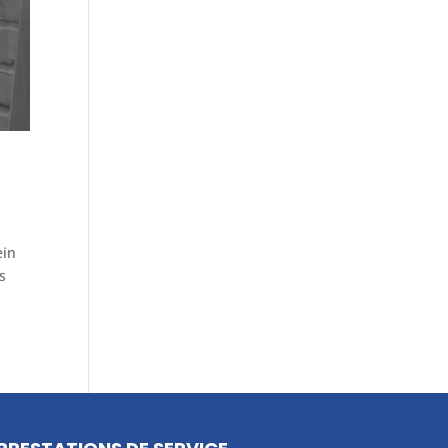
ein
es